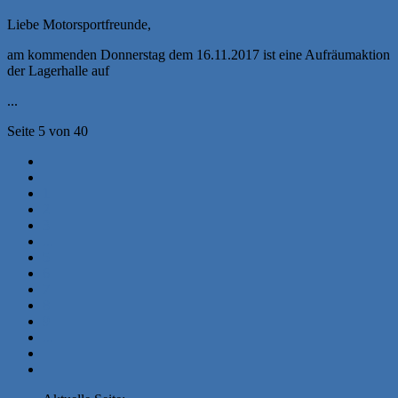
Liebe Motorsportfreunde,
am kommenden Donnerstag dem 16.11.2017 ist eine Aufräumaktion
der Lagerhalle auf
...
Seite 5 von 40
1
2
3
...
5
6
7
8
9
...