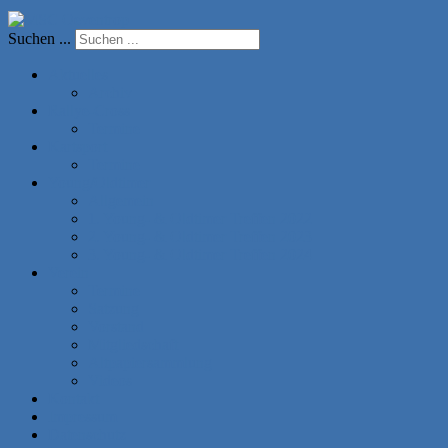
Suchen ...
Aktuelles
Archiv
Rallye-Cross
Termine
Kartsport
Termine
Young/Oldtimer
Allgemein
1. Young- & Oldtimer Treffen 2022
2. Young- & Oldtimer Treffen 2023
3. Young- & Oldtimer Treffen 2024
Verein
Termine
Satzung
Vorstand
Mitgliedschaft
Altpapiersammlung
Videos
Kontakt
Impressum
Datenschutz