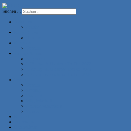
Suchen ...
Aktuelles
Archiv
Rallye-Cross
Termine
Kartsport
Termine
Young/Oldtimer
Allgemein
1. Young- & Oldtimer Treffen 2022
2. Young- & Oldtimer Treffen 2023
3. Young- & Oldtimer Treffen 2024
Verein
Termine
Satzung
Vorstand
Mitgliedschaft
Altpapiersammlung
Videos
Kontakt
Impressum
Datenschutz