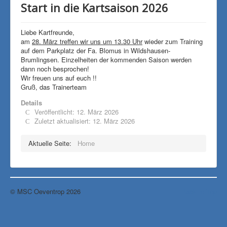
Start in die Kartsaison 2026
Liebe Kartfreunde,
am
28. März treffen wir uns um 13.30 Uhr
wieder zum Training
auf dem Parkplatz der Fa. Blomus in Wildshausen-
Brumlingsen. Einzelheiten der kommenden Saison werden
dann noch besprochen!
Wir freuen uns auf euch !!
Gruß, das Trainerteam
Details
Veröffentlicht: 12. März 2026
Zuletzt aktualisiert: 12. März 2026
Aktuelle Seite:
Home
© MSC Oeventrop 2026
Back to Top